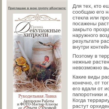
Для тех, кто е
Приглашаю в мою группу вКонтакте:
сообщаю его н
стекла или про
посажены раст
закрыто прозр
наружного возд
результате рас
внутри контей
Поэтому в тер
нежные растен
невозможно вы
Какие виды рас
конечно, от то
его вдали от и
папоротники и
Когда террариу
растут орхиде