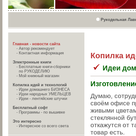
Рукодельная Лав
Главная - новости сайта
-
Автор рекомендует
-
Контактная информация
Копилка ид
Электронные книги
Идеи до
-
Бесплатные книги-сборники
по РУКОДЕЛИЮ
-
Мой книжный магазин
Изготовлени
Копилка идей и технологий
-
Идеи домашнего БИЗНЕСА
-
Идеи народных УМЕЛЬЦЕВ
Думаю, сотруд
-
Идеи - лентяйские штучки
своём офисе п
Бесплатный софт
живыми цветам
-
Программы - по вышивке
стеклянной бу
Это интересно
откажутся от т
-
Интересное со всего света
товар есть.