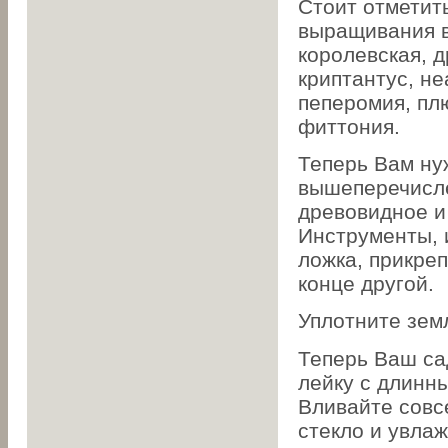
Стоит отметить
выращивания в 
королевская, д
криптантус, не
пеперомия, пл
фиттония.
Теперь Вам ну
вышеперечисле
древовидное и
Инструменты, 
ложка, прикреп
конце другой.
Уплотните зем
Теперь Ваш са
лейку с длинн
Вливайте совс
стекло и увлаж