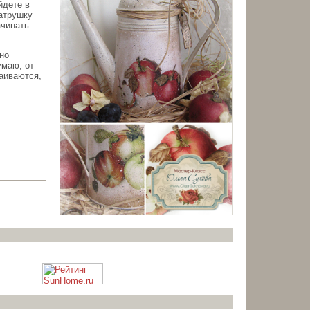
йдете в
ватрушку
ачинать
но
умаю, от
аиваются,