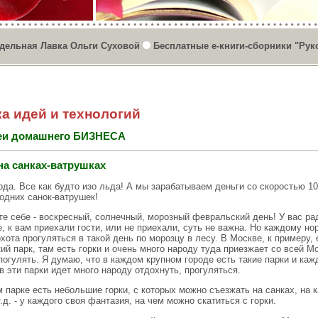
дельная Лавка Ольги Суховой
Бесплатные е-книги-сборники "Рук
а идей и технологий
еи домашнего БИЗНЕСА
на санках-ватрушках
да. Все как будто изо льда! А мы зарабатываем деньги со скоростью 10
одних санок-ватрушек!
те себе - воскресный, солнечный, морозный февральский день! У вас р
, к вам приехали гости, или не приехали, суть не важна. Но каждому н
хота прогуляться в такой день по морозцу в лесу. В Москве, к примеру, 
й парк, там есть горки и очень много народу туда приезжает со всей М
погулять. Я думаю, что в каждом крупном городе есть такие парки и ка
 эти парки идет много народу отдохнуть, прогуляться.
 парке есть небольшие горки, с которых можно съезжать на санках, на к
т.д. - у каждого своя фантазия, на чем можно скатиться с горки.