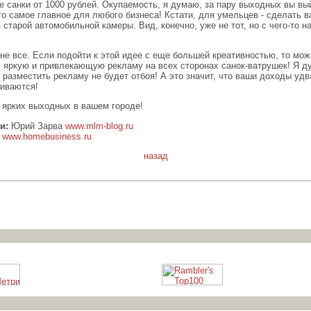
е санки от 1000 рублей. Окупаемость, я думаю, за пару выходных вы вы
то самое главное для любого бизнеса! Кстати, для умельцев - сделать 
 старой автомобильной камеры. Вид, конечно, уже не тот, но с чего-то н
не все. Если подойти к этой идее с еще большей креативностью, то мож
 яркую и привлекающую рекламу на всех сторонах санок-ватрушек! Я д
разместить рекламу не будет отбоя! А это значит, что ваши доходы удв
аиваются!
 ярких выходных в вашем городе!
и:
Юрий Зарва
www.mlm-blog.ru
www.homebusiness.ru
назад