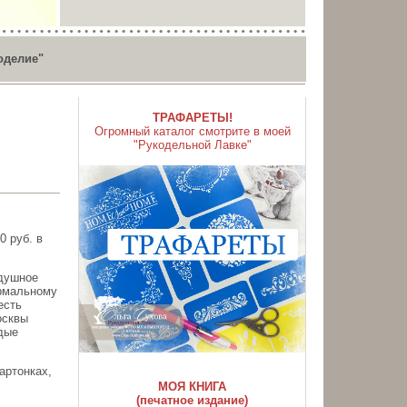
оделие"
ТРАФАРЕТЫ!
Огромный каталог смотрите в моей
"Рукодельной Лавке"
0 руб. в
адушное
ормальному
есть
осквы
ждые
артонках,
МОЯ КНИГА
(печатное издание)