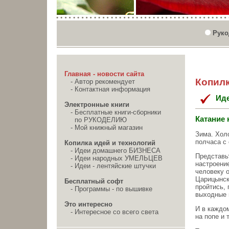
Руко
Главная - новости сайта
Копилк
-
Автор рекомендует
-
Контактная информация
Ид
Электронные книги
-
Бесплатные книги-сборники
Катание 
по РУКОДЕЛИЮ
-
Мой книжный магазин
Зима. Холо
полчаса с 
Копилка идей и технологий
-
Идеи домашнего БИЗНЕСА
Представь
-
Идеи народных УМЕЛЬЦЕВ
настроение
-
Идеи - лентяйские штучки
человеку о
Царицынски
Бесплатный софт
пройтись, 
-
Программы - по вышивке
выходные в
Это интересно
И в каждом
-
Интересное со всего света
на попе и 