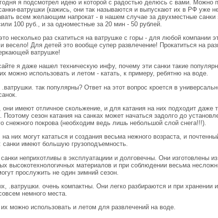
сегодня я подсмотрел идею и которой с радостью делюсь с вами. Можно 
санки-ватрушки (кажись, они так называются и выпускают их в РФ уже н
давать всем желающим напрокат - в нашем случае за двухместные санки 
или 100 руб., и за одноместные за 20 мин - 50 рублей.
это несколько раз скатиться на ватрушке с горы - для любой компании э
и весело! Для детей это вообще супер развлечение! Прокатиться на раз
веркающей ватрушке!
сайте я даже нашел техническую инфу, почему эти санки такие популярн
их можно использовать и летом - катать, к примеру, ребятню на воде.
.ватрушки. так популярны? Ответ на этот вопрос кроется в универсальн
санок.
, они имеют отличное скольжение, и для катания на них подходит даже 
. Поэтому сезон катания на санках может начаться задолго до установл
о снежного покрова (необходим ведь лишь небольшой слой снега!!!).
 на них могут кататься и создания весьма нежного возраста, и почтенны
: санки имеют большую грузоподъемность.
 санки неприхотливы в эксплуатациии и долговечны. Они изготовлены из
ых высокотехнологичных материалов и при соблюдении весьма несложн
огут прослужить не один зимний сезон.
х, .ватрушки. очень компактны. Они легко разбираются и при хранении и
совсем немного места.
 их можно использовать и летом для развлечений на воде.