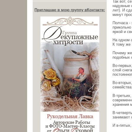
Так вот, 
надувные 
Приглашаю в мою группу вКонтакте:
лет). И с
минут прос
Полчаса - 
прикольно 
яркой и с
На одном 
К тому же 
Почему же 
подобных 
Во-первых
слой снега
постоянног
Во-вторых,
семейства
В-третьих,
современн
хранения м
В-четверты
занимают 
И в-пятых,