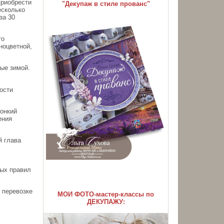
приобрести
"Декупаж в стиле прованс"
есколько
за 30
то
ноцветной,
ые зимой.
ости
тонкий
ения
й глава
ых правил
 перевозке
МОИ ФОТО-мастер-классы по
ДЕКУПАЖУ: