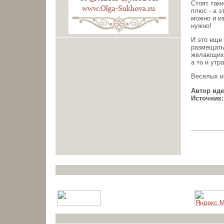
Стоят таки
плюс - а э
можно и из
нужно!
И это еще 
размещать
желающих 
а то и утр
Веселых и
Автор иде
Источник: