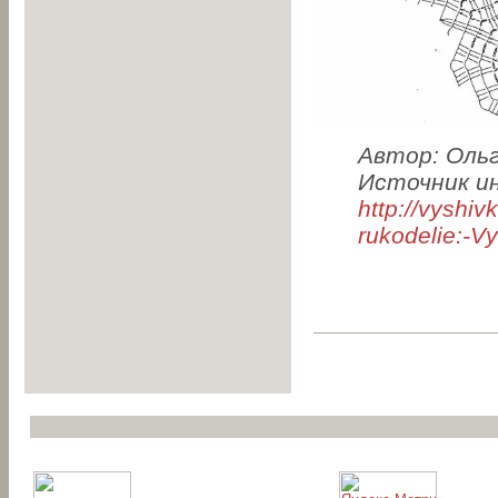
Автор: Оль
Источник и
http://vyshi
rukodelie:-V