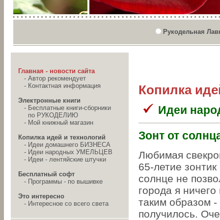
Рукодельная Лав
Главная - новости сайта
-
Автор рекомендует
-
Контактная информация
Копилка иде
Электронные книги
Идеи нар
-
Бесплатные книги-сборники
по РУКОДЕЛИЮ
-
Мой книжный магазин
Зонт от солнц
Копилка идей и технологий
-
Идеи домашнего БИЗНЕСА
-
Идеи народных УМЕЛЬЦЕВ
Любимая свекров
-
Идеи - лентяйские штучки
65-летие зонтик
Бесплатный софт
солнце не позво
-
Программы - по вышивке
города я ничего
Это интересно
таким образом - 
-
Интересное со всего света
получилось. Оче