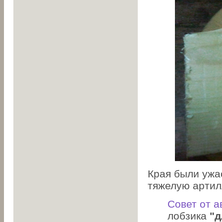
Края были ужа
тяжелую артил
Совет от а
лобзика
"д