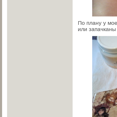
По плану у мо
или запачканы 