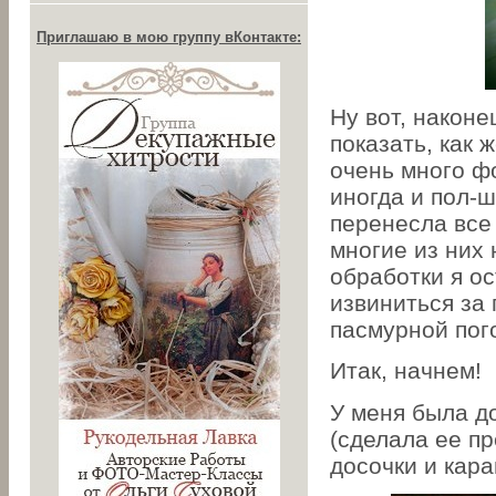
Приглашаю в мою группу вКонтакте:
Ну вот, наконе
показать, как 
очень много ф
иногда и пол-ш
перенесла все
многие из них
обработки я ос
извиниться за 
пасмурной пог
Итак, начнем!
У меня была до
(сделала ее п
досочки и кар