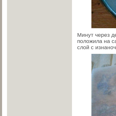
Минут через де
положила на с
слой с изнано