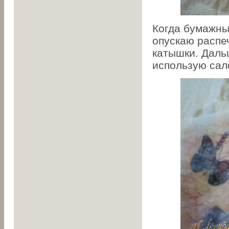
Когда бумажны
опускаю распеч
катышки. Даль
использую сал