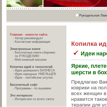
Рукодельная Лав
Главная - новости сайта
-
Автор рекомендует
-
Контактная информация
Копилка ид
Электронные книги
Идеи на
-
Бесплатные книги-сборники
по РУКОДЕЛИЮ
-
Мой книжный магазин
Яркие, плете
Копилка идей и технологий
-
Идеи домашнего БИЗНЕСА
шерсти в бо
-
Идеи народных УМЕЛЬЦЕВ
-
Идеи - лентяйские штучки
Предлагаю Вам
Бесплатный софт
коврики на пол
-
Программы - по вышивке
всех женщин в
Это интересно
нравится такое
-
Интересное со всего света
терапии для у