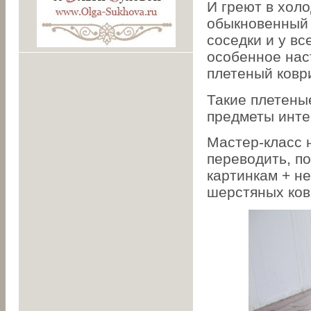
И греют в хол
обыкновенный с
соседки и у вс
особенное нас
плетеный коври
Такие плетены
предметы инте
Мастер-класс 
переводить, по
картинкам + н
шерстяных ков