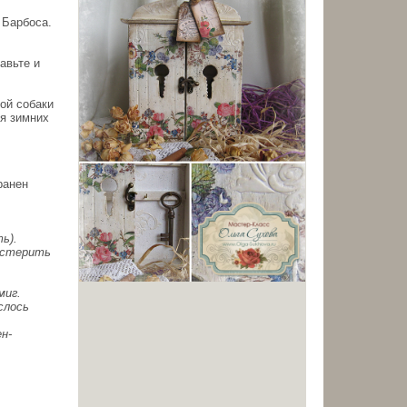
 Барбоса.
авьте и
ной собаки
ля зимних
ранен
ь).
мастерить
миг.
слось
н-