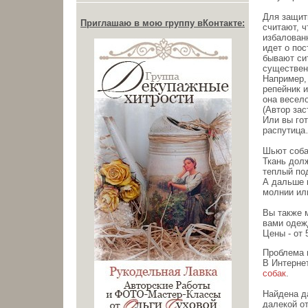
Для защит
Приглашаю в мою группу вКонтакте:
считают, ч
избалован
идет о пос
бывают си
существен
Например,
репейник и
она весел
(Автор за
Или вы гот
распутиц
Шьют соба
Ткань долж
теплый по
А дальше 
молнии или
Вы также 
вами одеж
Цены - от 
Проблема 
В Интерне
собак
.
Найдена д
далекой о