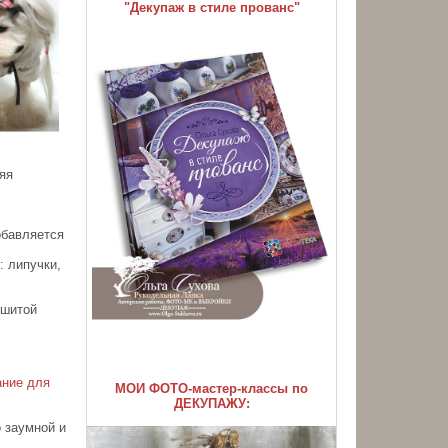
"Декупаж в стиле прованс"
яя
обавляется
: липучки,
сшитой
ание для
МОИ ФОТО-мастер-классы по
ДЕКУПАЖУ:
 заумной и