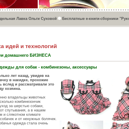
дельная Лавка Ольги Суховой
Бесплатные е-книги-сборники "Рук
а идей и технологий
еи домашнего БИЗНЕСА
дежды для собак - комбинезоны, аксессуары
лько лет назад, увидев на
ачку в накидке, прохожие
 вслед и рассматривали это
ду хозяина.
енно владельцы животных
асколько комбинезончик
уход за шерстью собаки,
от спутывания, а в нашем
м и слякотном климате
собачек и от ненужных болячек.
собачья одежда стала очень
.