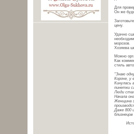
Для прове
Он же буд
Заготовьте
цену.
Удачно сши
необходим
морозов.
Хозяева ш
Можно орг
Как комме
стиль авто
"Знаю одн
Короче, у 
Кинулась 
пинетки с
Люди стал
Начала он
Женщина з
производс
Даже 800 
близнецов
Ист