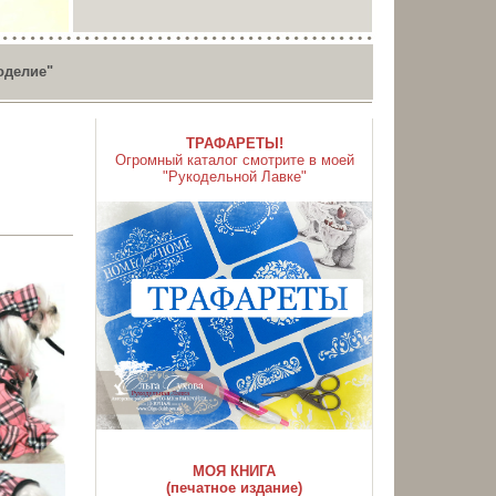
оделие"
ТРАФАРЕТЫ!
Огромный каталог смотрите в моей
"Рукодельной Лавке"
МОЯ КНИГА
(печатное издание)