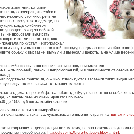
ников животных, которые
то не надо превращать собак в
ных неженок, уточняю: речь не
тоянных прогулках в одежде, но
туации, когда комбинезон
но упрощает уход за собакой.
 вы не пробовали выбирать
з шерсти колли после того, как
о побегала по кустам чертополоха?
стежки-липучки именно после этой процедуры сделал своё изобретение.)
овите собаку к выставке, вымыли и вычесали шерсть, а на улице весенн
а…
чьи комбинезоны в основном частники-предприниматели.
на быть прочной, легкой и непромокаемой, и в зависимости от сезона д
дклад.
как подскажет фантазия, обычно используются застежки таких видов как
 пуговицы, но все зависит от мнения клиента.
можете сделать простой фотоальбом, где будут запечатлены собачки в 
де, клиентам обычно очень нравятся примеры.
500 до 1500 рублей за комбинезончик.
изначально только в
выкройках
.
те пока найдена такая заслуживающая внимания страничка:
шитьё и вяз
аже информация о диссертации на эту тему, но она показалась довольно
т реальных потребностей.
http://disser.h10.ru/artical/gorshkova.html
.