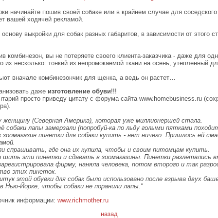
рки начинайте пошив своей собаке или в крайнем случае для соседского
ет вашей ходячей рекламой.
 основу выкройки для собак разных габаритов, в зависимости от этого ст
в комбинезон, вы не потеряете своего клиента-заказчика - даже для од
о их несколько: тонкий из непромокаемой ткани на осень, утепленный д
ьют вначале комбинезончик для щенка, а ведь он растет…
анизовать даже
изготовление обуви
!!!
нтарий просто приведу цитату с форума сайта www.homebusiness.ru (сох
ра).
у женщину (Северная Америка), которая уже миллионершей стала.
её собаки лапы замерзали (попробуй-ка по льду голыми пятками походит
в зоомагазин пинетки для собаки купить - нет ничего. Пришлось ей с
амой.
и спрашивать, где она их купила, чтобы и своим питомцам купить.
а шить эти пинетки и сдавать в зоомагазины. Пинетки разлетались в
арегистрировала фирму, наняла человека, потом второго и так разро
тво этих пинеток.
штук этой обувки для собак было использовано после взрыва двух баше
 в Нью-Йорке, чтобы собаки не поранили лапы."
очник информации:
www.richmother.ru
назад