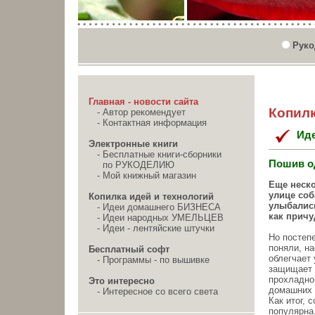
Руко
Главная - новости сайта
Копилк
-
Автор рекомендует
-
Контактная информация
Ид
Электронные книги
-
Бесплатные книги-сборники
Пошив о
по РУКОДЕЛИЮ
-
Мой книжный магазин
Еще неско
улице соб
Копилка идей и технологий
улыбались
-
Идеи домашнего БИЗНЕСА
как причу
-
Идеи народных УМЕЛЬЦЕВ
-
Идеи - лентяйские штучки
Но постеп
поняли, н
Бесплатный софт
облегчает 
-
Программы - по вышивке
защищает 
прохладно
Это интересно
домашних 
-
Интересное со всего света
Как итог, 
популярна