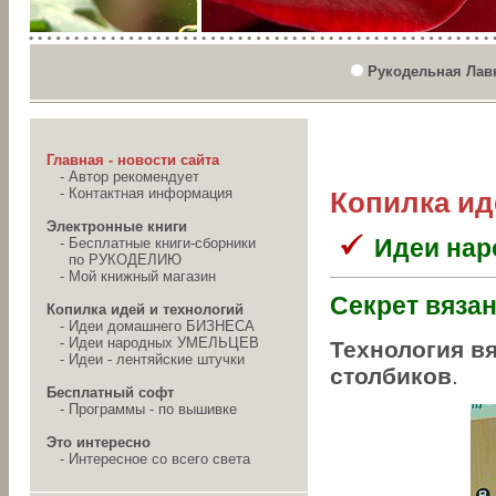
Рукодельная Лав
Главная - новости сайта
-
Автор рекомендует
-
Контактная информация
Копилка ид
Электронные книги
Идеи на
-
Бесплатные книги-сборники
по РУКОДЕЛИЮ
-
Мой книжный магазин
Секрет вяза
Копилка идей и технологий
-
Идеи домашнего БИЗНЕСА
-
Идеи народных УМЕЛЬЦЕВ
Технология в
-
Идеи - лентяйские штучки
столбиков
.
Бесплатный софт
-
Программы - по вышивке
Это интересно
-
Интересное со всего света