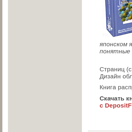
японском я
понятные 
Страниц (с
Дизайн об
Книга рас
Скачать к
с DepositF