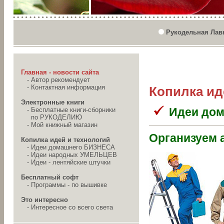
Рукодельная Лав
Главная - новости сайта
-
Автор рекомендует
-
Контактная информация
Копилка ид
Электронные книги
Идеи до
-
Бесплатные книги-сборники
по РУКОДЕЛИЮ
-
Мой книжный магазин
Организуем 
Копилка идей и технологий
-
Идеи домашнего БИЗНЕСА
-
Идеи народных УМЕЛЬЦЕВ
-
Идеи - лентяйские штучки
Бесплатный софт
-
Программы - по вышивке
Это интересно
-
Интересное со всего света