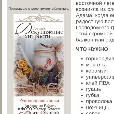
восточной лег
возникла из с
Приглашаю в мою группу вКонтакте:
Адама, когда 
радостную вес
Господом его г
этой скромной
балкон или сад
ЧТО НУЖНО:
горшок ди
мочалка
керамзит
универсал
клей ПВА
гуашь
губка
проволока
ножницы
совок