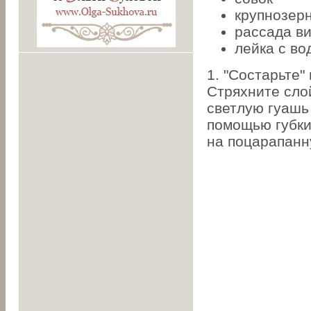
крупнозер
рассада в
лейка с в
1. "Состарьте
Стряхните сло
светлую гуашь
помощью губки
на поцарапанн