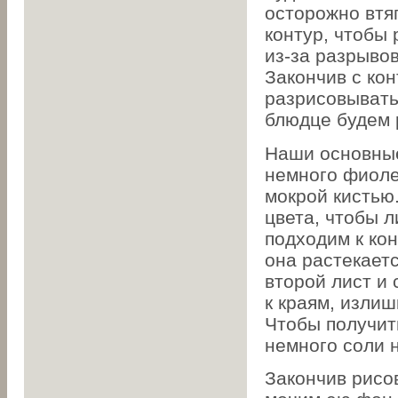
осторожно втя
контур, чтобы
из-за разрывов
Закончив с ко
разрисовывать
блюдце будем 
Наши основные
немного фиоле
мокрой кистью
цвета, чтобы 
подходим к кон
она растекаетс
второй лист и 
к краям, изли
Чтобы получит
немного соли н
Закончив рисов