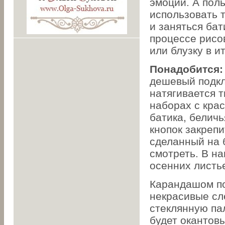
эмоции. А поль
использовать т
и заняться бат
процессе рисо
или блузку в и
Понадобится:
дешевый подкл
натягивается т
наборах с крас
батика, беличь
кнопок закреп
сделанный на 
смотреть. В н
осенних листь
Карандашом по
некрасивые сл
стеклянную па
будет окантовы