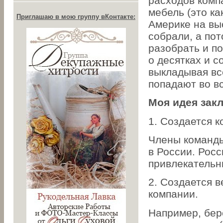
расходов компа
мебель (это ка
Приглашаю в мою группу вКонтакте:
Америке на вы
собрали, а пот
разобрать и п
о десятках и с
выкладывая все
попадают во вс
Моя идея зак
1. Создается к
Члены команды 
в России. Росс
привлекательн
2. Создается в
компании.
Например, бер