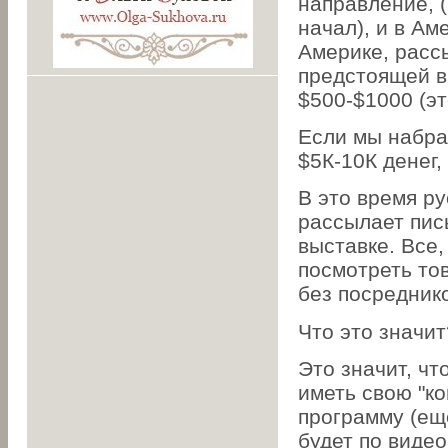
направление, (
начал), и в Ам
Америке, расс
предстоящей в
$500-$1000 (эт
Если мы набра
$5К-10К денег,
В это время р
рассылает пис
выставке. Все,
посмотреть то
без посредник
Что это значит
Это значит, чт
иметь свою "ко
программу (еще
будет по виде