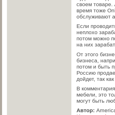
своем товаре.
время тоже Оnl
обслуживают а
Если проводить
неплохо зараба
потом можно по
на них зараба
От этого бизн
бизнеса, напри
потом и быть п
Россию продает
дойдет, так ка
В комментария
мебели, это то
могут быть лю
Автор:
Americ