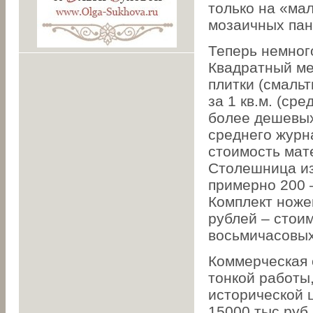
только на «ма
мозаичных пан
Теперь немног
Квадратный ме
плитки (смальт
за 1 кв.м. (ср
более дешевых
среднего журна
стоимость мат
Столешница из
примерно 200 –
Комплект ножек
рублей – стои
восьмичасовых
Коммерческая 
тонкой работы
исторической 
15000 тыс.руб