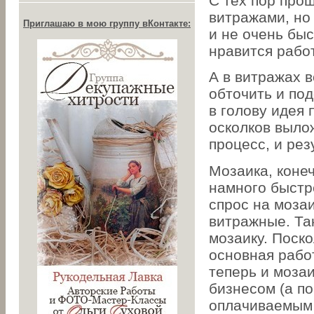
С тех пор про
витражами, но 
Приглашаю в мою группу вКонтакте:
и не очень бы
нравится работ
А в витражах 
обточить и под
в голову идея
осколков выло
процесс, и рез
Мозаика, конеч
намного быстр
спрос на моза
витражные. Та
мозаику. Поск
основная работ
теперь и моза
бизнесом (а п
оплачиваемым 