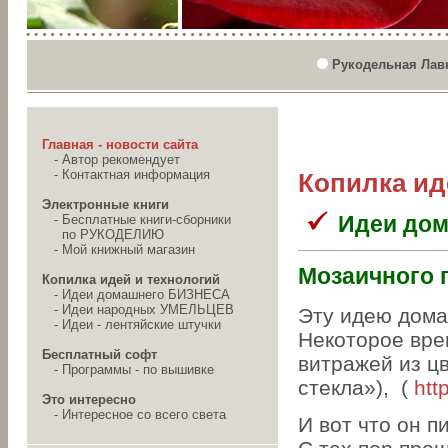
Рукодельная Лав
Главная - новости сайта
-
Автор рекомендует
-
Контактная информация
Копилка ид
Электронные книги
Идеи до
-
Бесплатные книги-сборники
по РУКОДЕЛИЮ
-
Мой книжный магазин
Мозаичного 
Копилка идей и технологий
-
Идеи домашнего БИЗНЕСА
-
Идеи народных УМЕЛЬЦЕВ
Эту идею дома
-
Идеи - лентяйские штучки
Некоторое вре
Бесплатный софт
витражей из цв
-
Программы - по вышивке
стекла»), (
htt
Это интересно
-
Интересное со всего света
И вот что он п