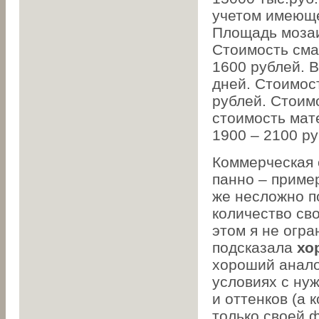
учетом имеюще
Площадь мозаи
Стоимость смал
1600 рублей. 
дней. Стоимост
рублей. Стоимо
стоимость мат
1900 – 2100 ру
Коммерческая 
панно – приме
же несложно п
количество св
этом я не огр
подсказала
хо
хороший анало
условиях с ну
и оттенков (а 
только своей ф