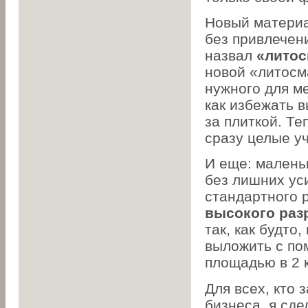
Новый материа
без привлечен
назвал
«литос
новой «литосм
нужного для м
как избежать в
за плиткой. Т
сразу целые уч
И еще: малень
без лишних уси
стандартного 
высокого раз
так, как будто
выложить с по
площадью в 2 к
Для всех, кто
бизнеса, я сде