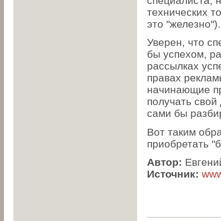
специалиста, 
технических то
это "железно").
Уверен, что с
бы успехом, р
рассылках усп
правах рекламы
начинающие пр
получать свой
сами бы разби
Вот таким обр
приобретать "б
Автор:
Евгени
Источник:
www